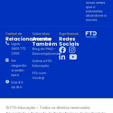
sinais antes
que o
estudante
abandone a
escola
Central de
Saiba Mais
Siga Nossas
Relacionamento
Acesse
Redes
Também
Sociais
Ligue
0800 772
Blog do PNLD -
2300
Descomplicando
De
Sobre a FTD
segunda
Educação
a sexta-
FTD com
feira
Você
Das 8 h
às 18 h
© FTD Educação – Todos os direitos reservados