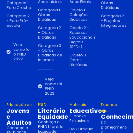
Anos Iniciais
Anos Finais
Categoria 1 -
Obras
Para Creche
Didáticas
Categoria 1 –
Objeto 1 -
Obras
Coleções
Categoria 2
Categoria 2
Didáticas
Didáticas
- Para Pré-
- Projetos
escola
Integradores
Categoria 2
Objeto 2 -
– Obras
Recursos
Didáticas
Educacionais
Digitais
Veja
Categoria 3
(REDs)
como foi
– Obras
o PNLD
Didáticas de
Objeto 3 -
2022
Idiomas
Obras
Literárias
Veja
como foi
PNLD
2023
Educação de
PNLD
Materiais
Expanda
Jovens
Literário
Educativos
seus
e
Equidade
Conhecim
E-books
Exclusivos
Adultos
Conheça o
Do
PNLD Literário
planejamento
Conheça o
Do Currículo
Equidade
à
PNLD 2026