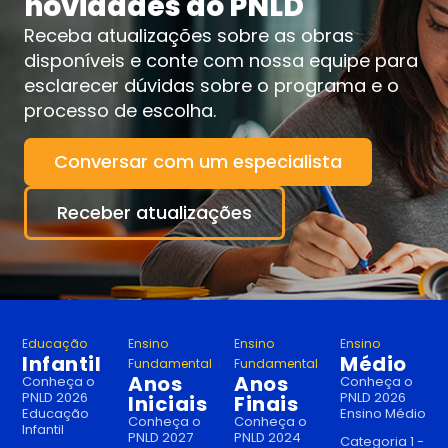
novidades do PNLD
Receba atualizações sobre as obras
disponíveis e conte com nossa equipe para
esclarecer dúvidas sobre o programa e o
processo de escolha.
Conversar com um especialista
Receber atualizações
Educação
Ensino
Ensino
Ensino
Infantil
Médio
Fundamental
Fundamental
Anos
Anos
Conheça o
Conheça o
PNLD 2026
PNLD 2026
Iniciais
Finais
Educação
Ensino Médio
Conheça o
Conheça o
Infantil
PNLD 2027
PNLD 2024
Categoria 1 -