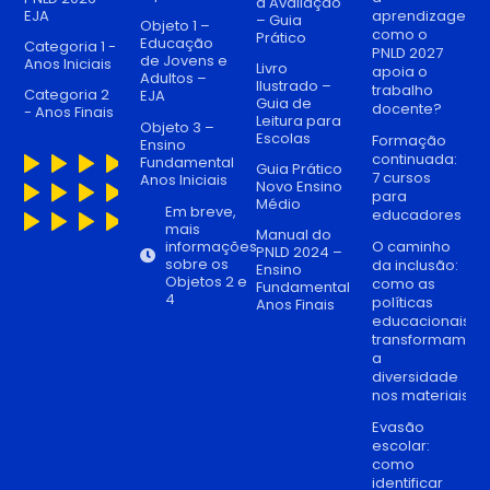
à Avaliação
EJA
aprendizagem:
– Guia
Objeto 1 –
como o
Prático
Educação
Categoria 1 -
PNLD 2027
de Jovens e
Anos Iniciais
Livro
apoia o
Adultos –
Ilustrado –
trabalho
Categoria 2
EJA
Guia de
docente?
- Anos Finais
Leitura para
Objeto 3 –
Escolas
Formação
Ensino
continuada:
Fundamental
Guia Prático
7 cursos
Anos Iniciais
Novo Ensino
para
Médio
Em breve,
educadores
mais
Manual do
informações
O caminho
PNLD 2024 –
sobre os
da inclusão:
Ensino
Objetos 2 e
como as
Fundamental
4
políticas
Anos Finais
educacionais
transformam
a
diversidade
nos materiais di
Evasão
escolar:
como
identificar