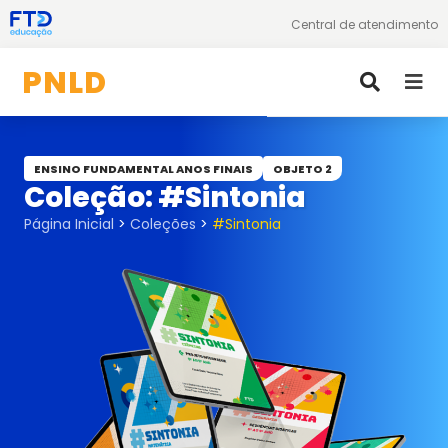
Central de atendimento
PNLD
Educação Infantil
ENSINO FUNDAMENTAL ANOS FINAIS
OBJETO 2
Ensino Fundamental
Coleção: #Sintonia
Ensino Médio
Página Inicial
>
Coleções
>
#Sintonia
EJA
Literário Equidade
Blog