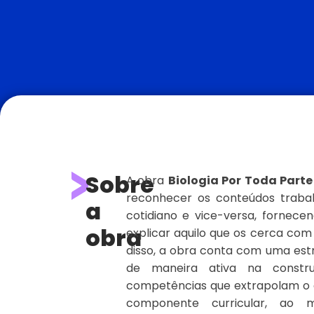
Sobre
A obra
Biologia Por Toda Parte
reconhecer os conteúdos traba
a
cotidiano e vice-versa, fornec
obra
explicar aquilo que os cerca co
disso, a obra conta com uma estr
de maneira ativa na constru
competências que extrapolam o 
componente curricular, ao