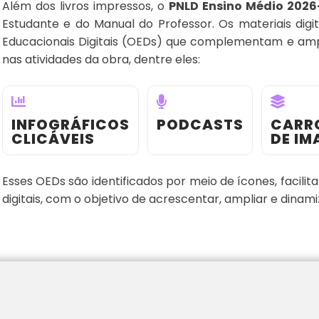
Além dos livros impressos, o
PNLD Ensino Médio 202
Estudante e do Manual do Professor. Os materiais dig
Educacionais Digitais (OEDs) que complementam e amp
nas atividades da obra, dentre eles:
INFOGRÁFICOS
PODCASTS
CARR
CLICÁVEIS
DE IM
Esses OEDs são identificados por meio de ícones, facilit
digitais, com o objetivo de acrescentar, ampliar e dinam
No momento essa obra não possui recursos digitais