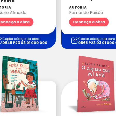
 reino
TORIA
AUTORIA
sane Almeida
Fernando Paixão
onheça a obra
Conheça a obra
Copiar código da obra:
Copiar código da obra:
0649 P23 03 01 000 000
0665 P23 03 01 000