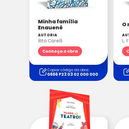
Minha família
O 
Enauenê
AUTORIA
AU
Rita Carelli
L.
Conheça a obra
C
Copiar código da obra:
0666 P23 03 02 000 000