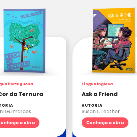
gua Portuguesa
Língua Inglesa
Cor da Ternura
Ask a Friend
TORIA
AUTORIA
ni Guimarães
Susan L. Leather
onheça a obra
Conheça a obra