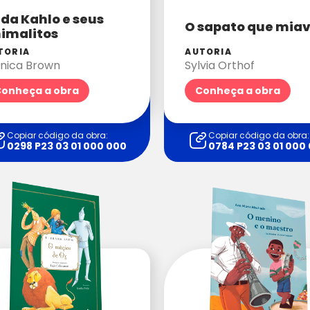
ida Kahlo e seus
O sapato que mia
imalitos
TORIA
AUTORIA
nica Brown
Sylvia Orthof
onheça a obra
Conheça a obra
Copiar código da obra:
Copiar código da obra:
0298 P23 03 01 000 000
0784 P23 03 01 000