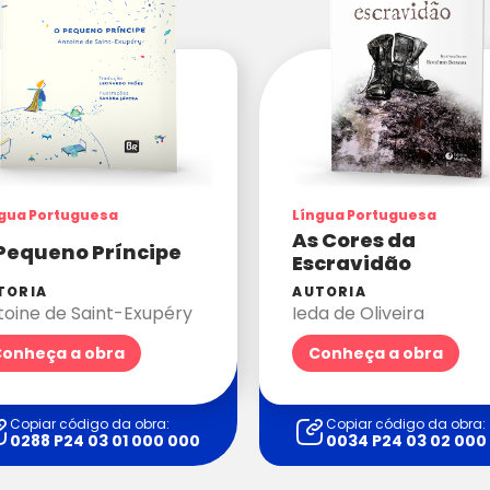
gua Portuguesa
Língua Portuguesa
As Cores da
Pequeno Príncipe
Escravidão
TORIA
AUTORIA
toine de Saint-Exupéry
Ieda de Oliveira
onheça a obra
Conheça a obra
Copiar código da obra:
Copiar código da obra:
0288 P24 03 01 000 000
0034 P24 03 02 000