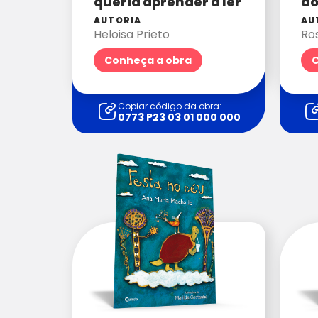
queria aprender a ler
do
AUTORIA
AU
Heloisa Prieto
Ro
Conheça a obra
C
Copiar código da obra:
0773 P23 03 01 000 000