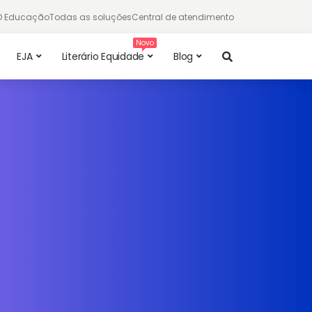
TD Educação
Todas as soluções
Central de atendimento
EJA
Literário Equidade
Blog