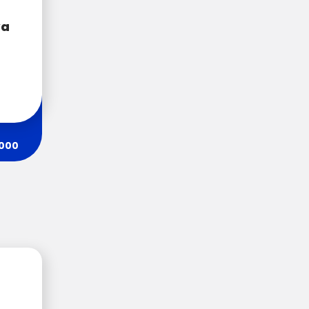
va
 000