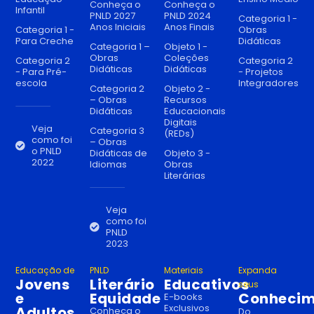
Conheça o
Conheça o
Infantil
PNLD 2027
PNLD 2024
Categoria 1 -
Anos Iniciais
Anos Finais
Categoria 1 -
Obras
Para Creche
Didáticas
Categoria 1 –
Objeto 1 -
Obras
Coleções
Categoria 2
Categoria 2
Didáticas
Didáticas
- Para Pré-
- Projetos
escola
Integradores
Categoria 2
Objeto 2 -
– Obras
Recursos
Didáticas
Educacionais
Digitais
Veja
Categoria 3
(REDs)
como foi
– Obras
o PNLD
Didáticas de
Objeto 3 -
2022
Idiomas
Obras
Literárias
Veja
como foi
PNLD
2023
Educação de
PNLD
Materiais
Expanda
Jovens
Literário
Educativos
seus
e
Equidade
Conhecim
E-books
Exclusivos
Adultos
Conheça o
Do