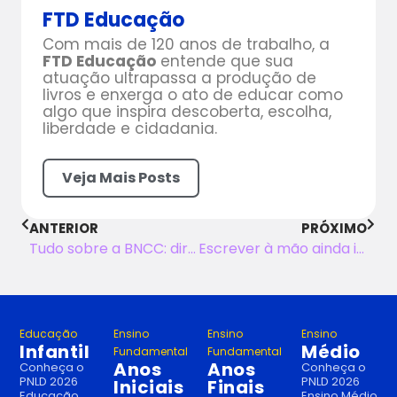
FTD Educação
Com mais de 120 anos de trabalho, a
FTD Educação
entende que sua
atuação ultrapassa a produção de
livros e enxerga o ato de educar como
algo que inspira descoberta, escolha,
liberdade e cidadania.
Veja Mais Posts
ANTERIOR
PRÓXIMO
Tudo sobre a BNCC: diretrizes oficiais e aplicação em sala de aula
Escrever à mão ainda importa?
Educação
Ensino
Ensino
Ensino
Infantil
Médio
Fundamental
Fundamental
Anos
Anos
Conheça o
Conheça o
PNLD 2026
PNLD 2026
Iniciais
Finais
Educação
Ensino Médio