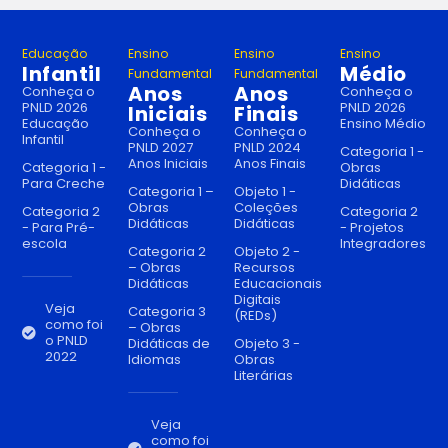
Educação
Ensino
Ensino
Ensino
Infantil
Médio
Fundamental
Fundamental
Anos
Anos
Conheça o
Conheça o
PNLD 2026
PNLD 2026
Iniciais
Finais
Educação
Ensino Médio
Conheça o
Conheça o
Infantil
PNLD 2027
PNLD 2024
Categoria 1 -
Anos Iniciais
Anos Finais
Categoria 1 -
Obras
Para Creche
Didáticas
Categoria 1 –
Objeto 1 -
Obras
Coleções
Categoria 2
Categoria 2
Didáticas
Didáticas
- Para Pré-
- Projetos
escola
Integradores
Categoria 2
Objeto 2 -
– Obras
Recursos
Didáticas
Educacionais
Digitais
Veja
Categoria 3
(REDs)
como foi
– Obras
o PNLD
Didáticas de
Objeto 3 -
2022
Idiomas
Obras
Literárias
Veja
como foi