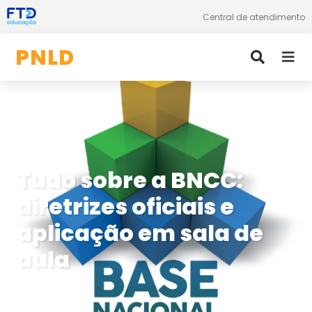
Central de atendimento
PNLD
Educação Infantil
Ensino Fundamental
Ensino Médio
Tudo sobre a BNCC:
EJA
diretrizes oficiais e
Literário Equidade
aplicação em sala de
Blog
aula