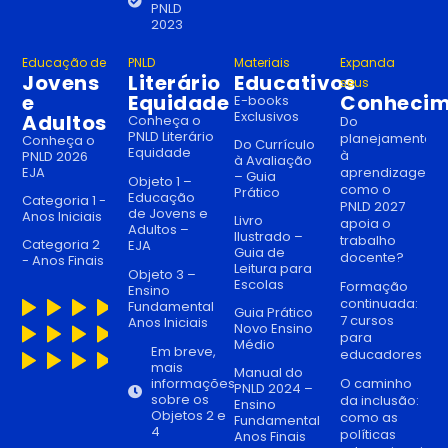
PNLD
2023
Educação de
PNLD
Materiais
Expanda
Jovens
Literário
Educativos
seus
e
Equidade
Conhecim
E-books
Exclusivos
Adultos
Conheça o
Do
PNLD Literário
planejamento
Conheça o
Do Currículo
Equidade
à
PNLD 2026
à Avaliação
EJA
aprendizagem:
– Guia
Objeto 1 –
como o
Prático
Educação
Categoria 1 -
PNLD 2027
de Jovens e
Anos Iniciais
Livro
apoia o
Adultos –
Ilustrado –
trabalho
Categoria 2
EJA
Guia de
docente?
- Anos Finais
Leitura para
Objeto 3 –
Escolas
Formação
Ensino
continuada:
Fundamental
Guia Prático
7 cursos
Anos Iniciais
Novo Ensino
para
Médio
Em breve,
educadores
mais
Manual do
informações
O caminho
PNLD 2024 –
sobre os
da inclusão:
Ensino
Objetos 2 e
como as
Fundamental
4
políticas
Anos Finais