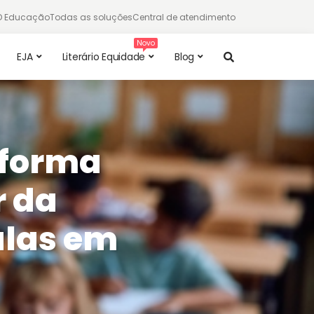
TD Educação
Todas as soluções
Central de atendimento
EJA
Literário Equidade
Blog
aforma
r da
ulas em