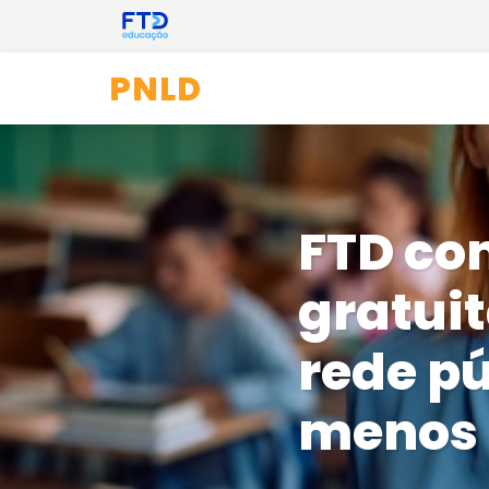
PNLD
FTD co
gratuit
rede pú
menos