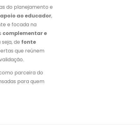
pas do planejamento e
apoio ao educador
,
nte e focada na
as
complementar e
 seja, de
fonte
bertas que reúnem
validação.
 como parceira do
pensadas para quem