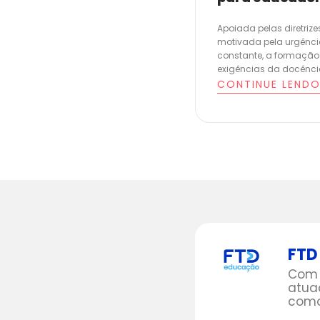
Apoiada pelas diretriz
motivada pela urgênc
constante, a formação 
exigências da docência 
CONTINUE LEND
FTD
Com 
atua
como 