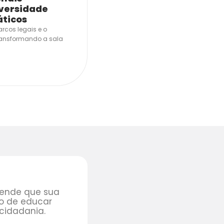
versidade
áticos
cos legais e o
transformando a sala
ende que sua
to de educar
 cidadania.