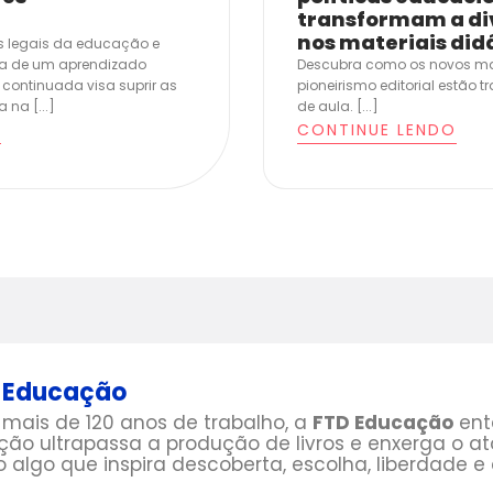
transformam a di
nos materiais did
es legais da educação e
ia de um aprendizado
Descubra como os novos mar
continuada visa suprir as
pioneirismo editorial estão 
na [...]
de aula. [...]
O
CONTINUE LENDO
 Educação
mais de 120 anos de trabalho, a
FTD Educação
ent
ção ultrapassa a produção de livros e enxerga o a
algo que inspira descoberta, escolha, liberdade e