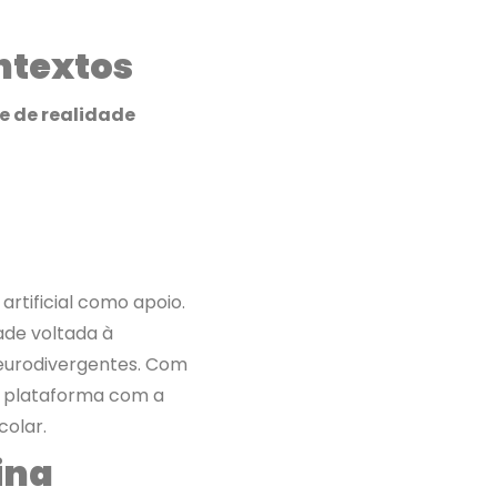
ntextos
 e de realidade
artificial como apoio.
de voltada à
neurodivergentes. Com
a plataforma com a
colar.
ina