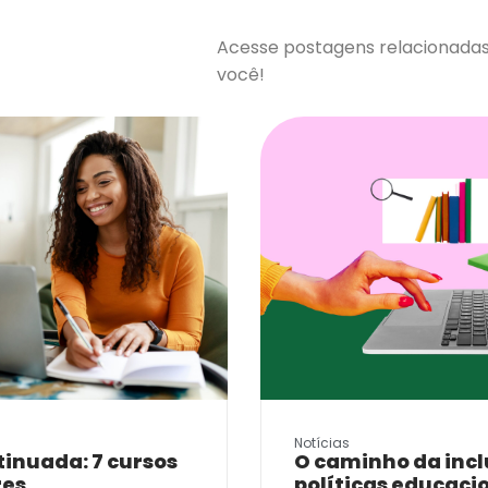
Acesse postagens relacionada
você!
Notícias
inuada: 7 cursos
O caminho da incl
res
políticas educaci