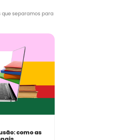
s que separamos para
usão: como as
onais