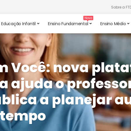
Sobre a F
Educação Infantil
Ensino Fundamental
Ensino Médio
m Você: nova plat
a ajuda o professo
blica a planejar a
 tempo